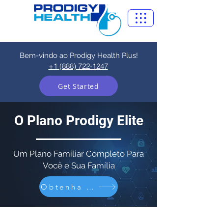
Bem-vindo ao Prodigy Health Plus!
+1 (888) 722-1247
Get Started
O Plano Prodigy Elite
Um Plano Familiar Completo Para
Você e Sua Família
Obtenha o plano Elite