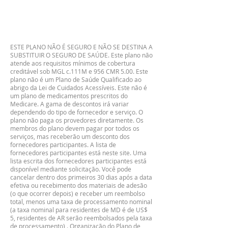
ESTE PLANO NÃO É SEGURO E NÃO SE DESTINA A
SUBSTITUIR O SEGURO DE SAÚDE. Este plano não
atende aos requisitos mínimos de cobertura
creditável sob MGL c.111M e 956 CMR 5.00. Este
plano não é um Plano de Saúde Qualificado ao
abrigo da Lei de Cuidados Acessíveis. Este não é
um plano de medicamentos prescritos do
Medicare. A gama de descontos irá variar
dependendo do tipo de fornecedor e serviço. O
plano não paga os provedores diretamente. Os
membros do plano devem pagar por todos os
serviços, mas receberão um desconto dos
fornecedores participantes. A lista de
fornecedores participantes está neste site. Uma
lista escrita dos fornecedores participantes está
disponível mediante solicitação. Você pode
cancelar dentro dos primeiros 30 dias após a data
efetiva ou recebimento dos materiais de adesão
(o que ocorrer depois) e receber um reembolso
total, menos uma taxa de processamento nominal
(a taxa nominal para residentes de MD é de US$
5, residentes de AR serão reembolsados pela taxa
de processamento) . Organização do Plano de