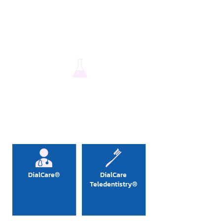
Vitaminas &
Prescrições
Suplementos
nutricionais
laboratório
s
Telessaúde:
DialCare®
DialCare
Teledentistry®