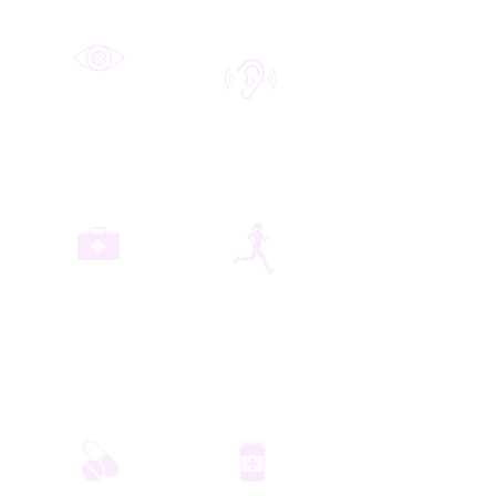
Correção da Visão
LASIK
Cuidados Auditivos
Quiropraxia,
Durable Medical
Medicina
Equipment
Alternativa &
Fitness