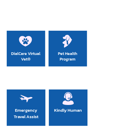
Clínica de cuidado de
animais domésticos:
DialCare Virtual
Pet Health
Vet®
Program
Estilo de vida:
Emergency
Kindly Human
Travel Assist