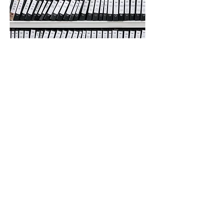
Support client dédié : Notre équipe
de support client est là pour vous
aider avec toutes les questions,
préoccupations ou besoins de
planification que vous pourriez
avoir. Nous nous engageons à
fournir un soutien personnalisé et
rapide, en veillant à ce que vous
viviez une expérience positive et
que vous receviez l'attention et les
soins que vous méritez.