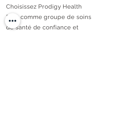
Choisissez Prodigy Health
Plus comme groupe de soins
de santé de confiance et
embarquez pour un voyage
vers une meilleure santé et
un meilleur bien-être.
Ensemble, nous pouvons
obtenir des résultats
remarquables et un avenir
meilleur et plus sain.
Contactez-nous dès
aujourd'hui pour en savoir
plus sur nos plans de santé