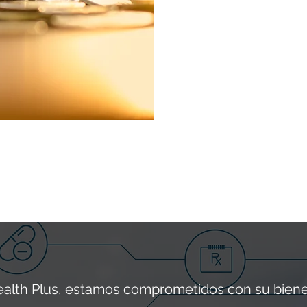
Servicios
de tel
rentable 
consult
consejos 
seguimi
asoci
estac
ealth Plus, estamos comprometidos con su bienes