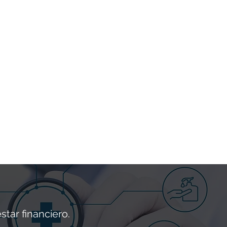
 de telesalud: Nuestros servicios
esalud ofrecen una alternativa
a las visitas en persona. Con las
as virtuales, puede acceder a
médicos, consultas y atención de
ento sin los gastos adicionales
ados con las tarifas de viaje,
ionamiento o instalaciones.
tar financiero.