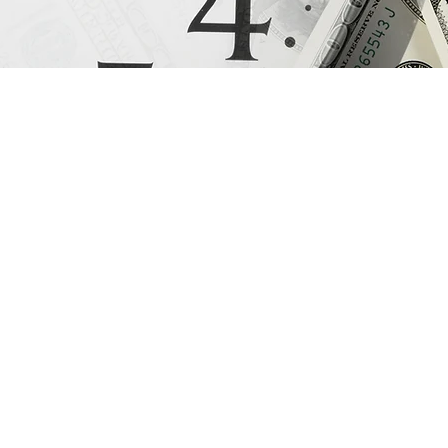
Red de proveedores: Prodigy Hea
establecido una sólida red de p
de atención médica, incluidos
especialistas, hospitales y clín
asociarnos con estos provee
negociamos tarifas competitiva
garantiza que reciba atención de