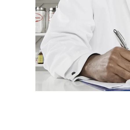
ecetados:
l acceso
ecetados.
a incluye
ecetados,
 costos de
horrándole