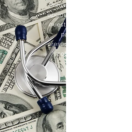
Primas asequibles: Nos esf
opciones de primas asequib
nuestro plan de atención m
para personas y familia
presupuestos. Nuestro objet
cobertura integral sin est
Cob
.
ate
cob
servic
pre
cirug