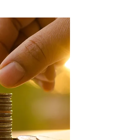
Transparenc
a nuestro
costos 
informac
cobertura
gastos d
asegurarn
clara de s