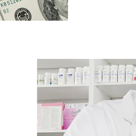
especi
compl
los gas
lth Plus ha
roveedores
 médicos,
icas. Al
dores,
s, lo que
 calidad a